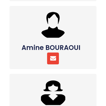
E
L
O
P
E
Amine BOURAOUI
E
N
V
E
L
O
P
E