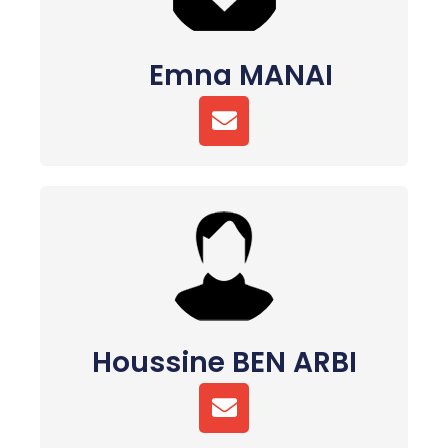
Emna MANAI
E
N
V
E
L
O
P
E
Houssine BEN ARBI
E
N
V