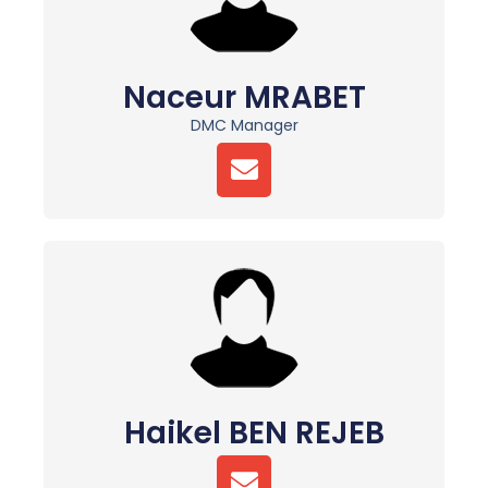
E
Naceur MRABET
DMC Manager
E
N
V
E
L
O
P
E
Haikel BEN REJEB
E