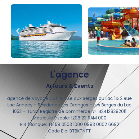
L'agence
Artours & Events
agence de voyage Cat. A, sise aux Berges du Lac 1& 2 Rue
Lac Annecy – Résidence Les Oranges – Les Berges du Lac
1053 – TUNIS Registre de commerce N°: B24128392011
Matricule Fiscale: 1208123 RAM 000
RIB /Banque: TN 59 0503 1000 0983 0002 6692
Code Bic: BTBKTNTT