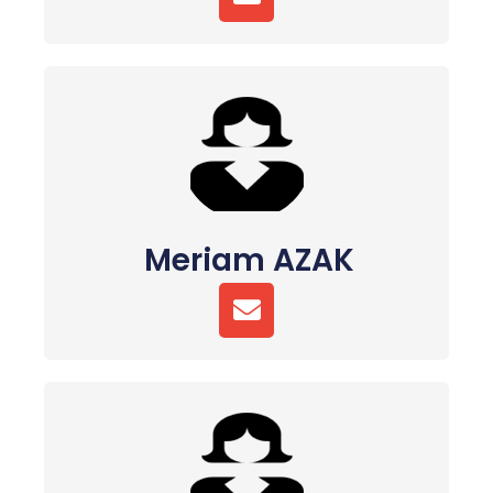
N
V
E
L
O
P
E
Meriam AZAK
E
N
V
E
L
O
P
E