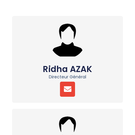
Ridha AZAK
Directeur Général
E
N
V
E
L
O
P