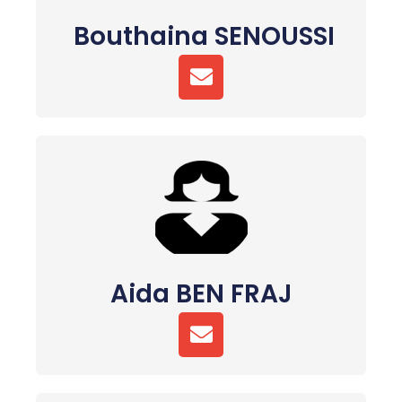
Bouthaina SENOUSSI
E
N
V
E
L
O
P
E
Aida BEN FRAJ
E
N
V
E