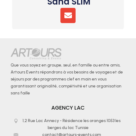
Sana SLIM
E
N
V
E
L
O
P
E
Que vous soyez en groupe, seul, en famille ou entre amis,
Artours Events répondrons à vos besoins de voyages et de
séjours par des programmes clef en main en vous
garantissant originalité, compétivité et une organisation
sans faille
AGENCY LAC
1,2 Rue Lac Annecy - Résidence les oranges 1053 les
berges du lac Tunisie
contact@artours-events.com