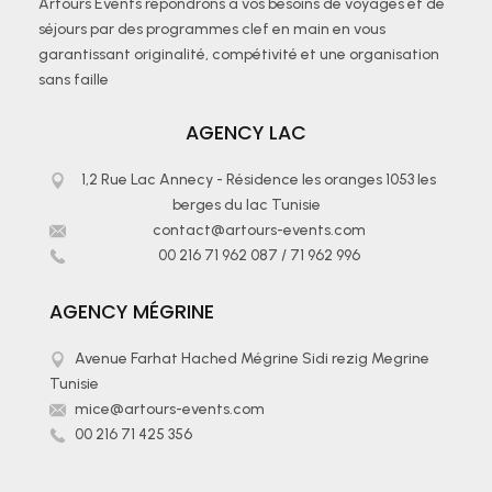
Artours Events répondrons à vos besoins de voyages et de
séjours par des programmes clef en main en vous
garantissant originalité, compétivité et une organisation
sans faille
AGENCY LAC
1,2 Rue Lac Annecy - Résidence les oranges 1053 les
berges du lac Tunisie
contact@artours-events.com
00 216 71 962 087
/
71 962 996
AGENCY MÉGRINE
Avenue Farhat Hached Mégrine Sidi rezig Megrine
Tunisie
mice@artours-events.com
00 216 71 425 356