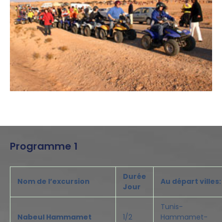
Programme 1​​
Durée
Nom de l’excursion
Au départ villes:
Jour
Tunis-
Nabeul Hammamet
1/2
Hammamet-