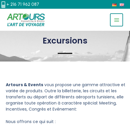
ALLER
+ 216 71 962 087
AU
MAIN
CONTENU
MEN
Excursions
Artours & Events
vous propose une gamme attractive et
variée de produits. Outre la billetterie, les circuits et les
transferts au départ de différents aéroports tunisiens, elle
organise toute opération à caractère spécial: Meeting,
Incentives, Congrès et Evénement:
Nous offrons ce qui suit :