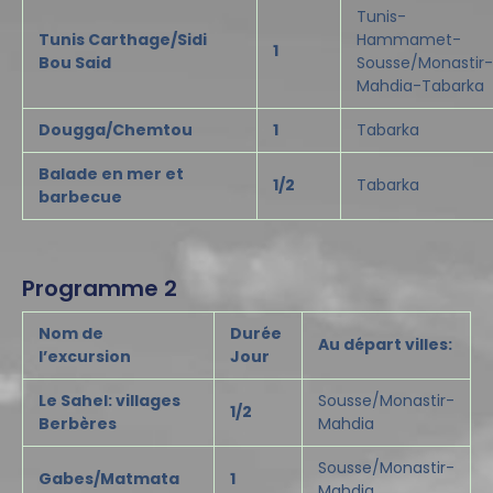
Tunis-
Tunis Carthage/Sidi
Hammamet-
1
Bou Said
Sousse/Monastir-
Mahdia-Tabarka
Dougga/Chemtou
1
Tabarka
Balade en mer et
1/2
Tabarka
barbecue
Programme 2
Nom de
Durée
Au départ villes:
l’excursion
Jour
Le Sahel: villages
Sousse/Monastir-
1/2
Berbères
Mahdia
Sousse/Monastir-
Gabes/Matmata
1
Mahdia