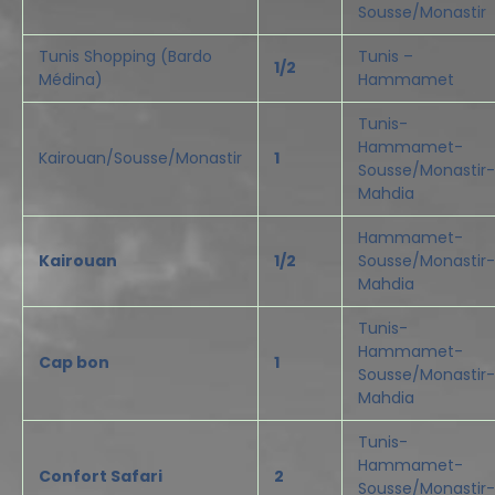
Sousse/Monastir
Tunis Shopping (Bardo
Tunis –
1/2
Médina)
Hammamet
Tunis-
Hammamet-
Kairouan/Sousse/Monastir
1
Sousse/Monastir-
Mahdia
Hammamet-
Kairouan
1/2
Sousse/Monastir-
Mahdia
Tunis-
Hammamet-
Cap bon
1
Sousse/Monastir-
Mahdia
Tunis-
Hammamet-
Confort Safari
2
Sousse/Monastir-