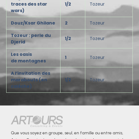
traces des star
1/2
Tozeur
wars)
Douz/Ksar Ghilane
2
Tozeur
Tozeur : perle du
1/2
Tozeur
Djerid
Les
oasis
1
Tozeur
de
montagnes
A l’invitation des
marabouts (en
1/2
Tozeur
calèche)
Que vous soyez en groupe, seul, en famille ou entre amis,