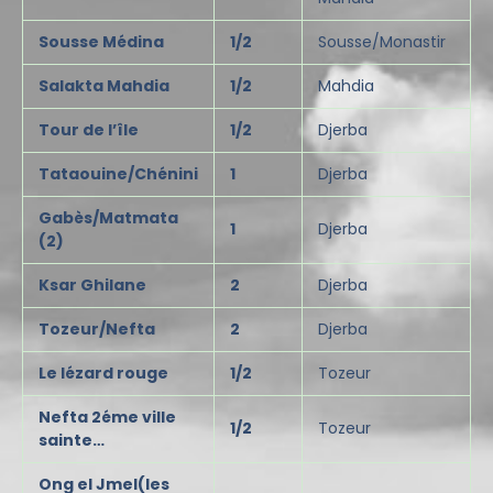
Sousse Médina
1/2
Sousse/Monastir
Salakta Mahdia
1/2
Mahdia
Tour de l’île
1/2
Djerba
Tataouine/Chénini
1
Djerba
Gabès/Matmata
1
Djerba
(2)
Ksar Ghilane
2
Djerba
Tozeur/Nefta
2
Djerba
Le lézard rouge
1/2
Tozeur
Nefta 2éme ville
1/2
Tozeur
sainte…
Ong el Jmel(les