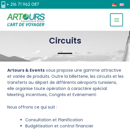
ALLER
+ 216 71 962 087
AU
MAIN
CONTENU
MEN
Circuits
Artours & Events
vous propose une gamme attractive
et variée de produits. Outre la billetterie, les circuits et les
transferts au départ de différents aéroports tunisiens,
elle organise toute opération à caractère spécial:
Meeting, Incentives, Congrès et Evénement:
Nous offrons ce qui suit :
Consultation et Planification
Budgétisation et control financier