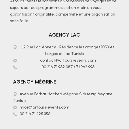
Artours Events répondrons à vos besoins de voyages et de
séjours par des programmes clef en main en vous
garantissant originalité, compétivité et une organisation
sans faille
AGENCY LAC
1,2 Rue Lac Annecy - Résidence les oranges 1053 les
berges du lac Tunisie
contact@artours-events.com
00 216 71 962 087
/
71 962 996
AGENCY MÉGRINE
Avenue Farhat Hached Mégrine Sidi rezig Megrine
Tunisie
mice@artours-events.com
00 216 71 425 356